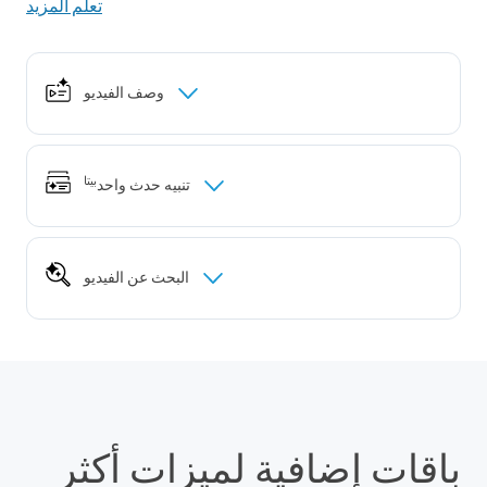
تعلم المزيد
وصف الفيديو
تفاصيل مهمة تظهر في تنبيهاتك عند اكتشاف الحركة تمكّنك من
4
التمييز بين العاجل والاعتيادي من دون فتح تطبيق Ring.
بيتا
تنبيه حدث واحد
هناك الكثير مما يحدث؟ نتفهم ذلك. الكاميرا الآن قادرة على
التعرف على حركات متشابهة خلال فترة زمنية قصيرة، وإرسال
البحث عن الفيديو
4
تنبيه واحد موحد عنها، وليس 10.
أداة البحث القوية لدينا تتيح لك العثور بدقة على ما تبحث عنه، مع
إمكانية التعرّف على أي شيء تقريبًا ضمن جميع أحداث الحركة
5
المسجلة في كاميرتك.
باقات إضافية لميزات أكثر