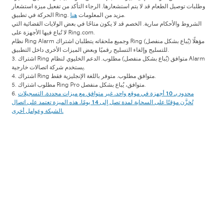
وطلبات توصيل الطعام قد لا يتم استشعارها. الرجاء التأكد من تفعيل ميزة استشعار
.
الحركة في تطبيق Ring. مزيد من المعلومات
هنا
الشروط والأحكام سارية. الخصم قد لا يكون متاحًا في بعض الولايات القضائية التي
لا تُباع فيها الأجهزة على Ring.com.
نظام Ring Alarm وجميع ملحقاته يتطلبان اشتراك Ring مؤهلًا (يُباع بشكل منفصل)
للتسليح وإلغاء التسليح رقميًا وبعض الميزات الأخرى داخل التطبيق.
3. اشتراك Ring متوافق (يُباع بشكل منفصل) مطلوب. الدعم الخليوي لنظام Alarm
يستخدم شركة اتصالات خارجية.
4. اشتراك Ring متوافق مطلوب. متوفر باللغة الإنجليزية فقط.
5. مطلوب اشتراك Ring Pro متوافق، يُباع بشكل منفصل.
محدود بـ 10 أجهزة في موقع واحد. غير متوافق مع ميزات محددة. التسجيلات
6.
تُخزَّن مؤقتًا على السحابة لمدة تصل إلى 14 يومًا. هذه الميزة تعتمد على اتصال
الشبكة وعوامل أخرى.