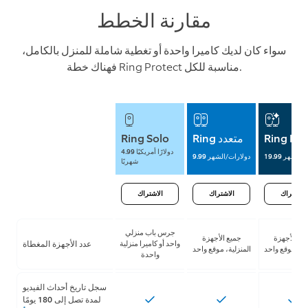
مقارنة الخطط
سواء كان لديك كاميرا واحدة أو تغطية شاملة للمنزل بالكامل،
فهناك خطة Ring Protect مناسبة للكل.
Ring Pro
Ring متعدد
Ring Solo
4.99 دولارًا أمريكيًا
ولارًا/الشهر
9.99 دولارات/الشهر
شهريًا
الاشتراك
الاشتراك
الاشتراك
جرس باب منزلي
يع الأجهزة
جميع الأجهزة
واحد أو كاميرا منزلية
عدد الأجهزة المغطاة
لية، موقع واحد
المنزلية، موقع واحد
واحدة
سجل تاريخ أحداث الفيديو
لمدة تصل إلى 180 يومًا