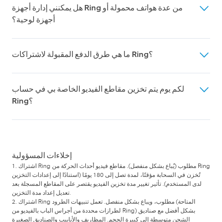
هل يمكنني إدارة أجهزة Ring من عدة هواتف محمولة أو
حقًا.
أجهزة لوحية؟
نعم. تطبيق Ring يتيح مراقبة كل جهاز Ring وإدارته عبر عدد
ما هي طرق الدفع المقبولة لاشتراكات Ring؟
غير محدود من الهواتف المحمولة والأجهزة اللوحية، وكذلك عبر
تسجيل الدخول إلى Ring.com من جهاز كمبيوتر (قد لا تتوفر
شركة Ring تقبل فقط المدفوعات عبر بطاقات الائتمان أو
ميزات معينة على الكمبيوتر).
لكم يوم يتم تخزين مقاطع الفيديو الخاصة بي في حساب
الخصم الرقمية وأي طرق دفع أخرى مقدَّمة من خلال موقعنا
Ring؟
الإلكتروني Ring.com. نحن لا نقبل أي مدفوعات نقدًا أو بشيك أو
حوالة مالية. أي مدفوعات من هذا القبيل تُرسل إلى عنواننا
مقاطع فيديو أحداث الحركة من Ring تُخزن على السحابة لمدة
ستُعاد إليك، وسيُطلب منكالتسجيل والدفع مقابل اشتراكات
تصل إلى 180 يومًا لـأجراس الباب بالفيديو وكاميرات المراقبة.
Ring عبر الإنترنت.المدفوعات التي تُرسل بالبريد إلى Ring قد
تتسبب في حدوث انقطاع فياشتراككمن حيث التغطية. إذا
إخلاءات المسؤولية
لمتُسجِّل وتدفع مقابل اشتراك Ringعبر الإنترنت خلال مدة
1. اشتراك Ring مطلوب (يُباع بشكل منفصل). مقاطع فيديو أحداث الحركة من Ring
التجربة، أو قبل انتهاء صلاحية خطة الاشتراك الحالية، ستفقد
تُخزن في السحابة مؤقتًا، لمدة تصل إلى 180 يومًا (استنادًا إلى إعدادات التخزين
لدى المستخدم). تأثير تغيير مدة تخزين الفيديو يقتصر على المقاطع المسجلة بعد
تسجيلات الفيديو المخزنة، ولن يمكن استردادها.
تعديل إعداد مدة التخزين.
2. اشتراك Ring مطلوب، ويباع بشكل منفصل. تعمل تنبيهات الطرود (المتاحة
لطرازات محددة من أجراس الباب بالفيديو من Ring) بشكل أفضل مع صناديق
الشحن متوسطة إلى كبيرة الحجم. المظاريف والأنابيب والصناديق الصغيرة